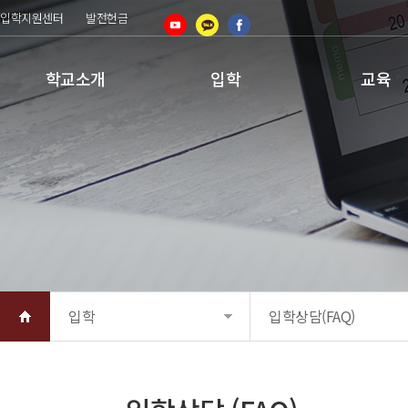
입학지원센터
발전헌금
학교소개
입학
교육
입학
입학상담(FAQ)