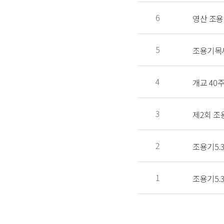
6
영산 조용
5
4
개교 40
3
제2회 조
2
조용기5.
1
조용기5.