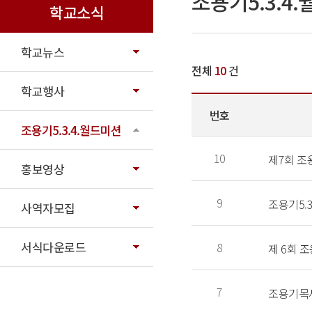
조용기5.3.4
학교소식
학교뉴스
전체
10
건
학교행사
번호
조용기5.3.4.월드미션
10
제7회 조
홍보영상
9
조용기5.3
사역자모집
서식다운로드
8
제 6회 
7