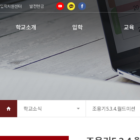
입학지원센터
발전헌금
학교소개
입학
교육
학교소식
조용기5.3.4.월드미션